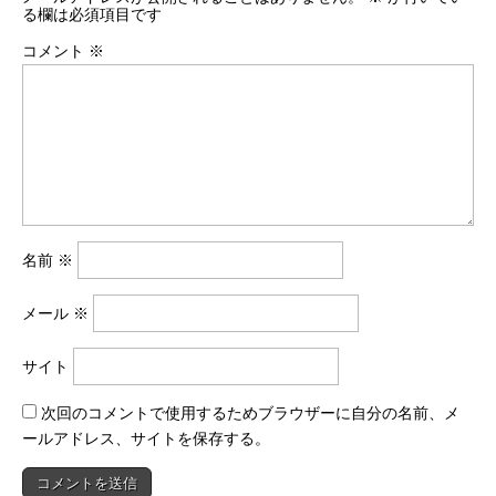
トします。
る欄は必須項目です
4.マウントされているディスクイメージをダブルクリックしま
す。
コメント
※
5.フォルダ内のインストーラファイルをダブルクリックしま
す。自動的にインストールが開始されます。
6.それが完了すると、Canon LBP6340 プリンタを使用できる状
態になっていることがわかります。
名前
※
メール
※
サイト
次回のコメントで使用するためブラウザーに自分の名前、メ
ールアドレス、サイトを保存する。