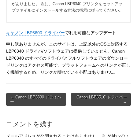
がありました。 次に、Canon LBP6340 プリンタをセットアッ
プファイルにインストールする方法の指示に従ってください。
Canon LBP6340 ドライバ macOS
キヤノン LBP6600 ドライバー
で利用可能なアップデート
ドライバをインストールする前に、Canon LBP6340 は下記のオ
申し訳ありませんが、このサイトは、上記以外のOSに対応する
ペレーティングシステムと互換性があります。
LBP6340 ドライバ/ソフトウェアは提供していません。Canon
LBP6340 のすべてのドライバとフルソフトウェアのダウンロー
macOS 12 Monterey
ドリンクはアクセス可能で、プラットフォームへのリンクが正し
macOS 11 Big Sur
macOS 10.15 Catalina
く機能するため、リンクが壊れている心配はありません。
macOS 10.14 Mojave
macOS 10.13 High Sierra
macOS 10.12 Sierra
Post
← Canon LBP6330 ドライバ
Canon LBP651C ドライバー
LBP6340 ドライバ ダウンロード/Mac OSのインストール手順
ー
→
navigation
1.リンクをクリックします。自動的にダウンロードが開始され
ます。
コメントを残す
2.ファイルはコンピュータのデスクトップに保存されます。
3.ファイルをダブルクリックして、ディスクイメージをマウン
メールアドレスが公開されることはありません。
※
が付いてい