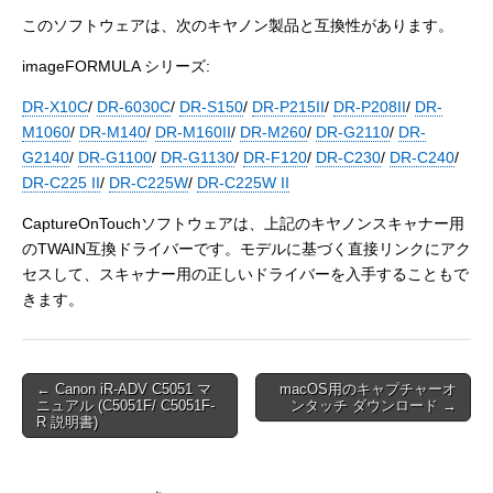
このソフトウェアは、次のキヤノン製品と互換性があります。
imageFORMULA シリーズ:
DR-X10C
/
DR-6030C
/
DR-S150
/
DR-P215II
/
DR-P208II
/
DR-
M1060
/
DR-M140
/
DR-M160II
/
DR-M260
/
DR-G2110
/
DR-
G2140
/
DR-G1100
/
DR-G1130
/
DR-F120
/
DR-C230
/
DR-C240
/
DR-C225 II
/
DR-C225W
/
DR-C225W II
CaptureOnTouchソフトウェアは、上記のキヤノンスキャナー用
のTWAIN互換ドライバーです。モデルに基づく直接リンクにアク
セスして、スキャナー用の正しいドライバーを入手することもで
きます。
Post
← Canon iR-ADV C5051 マ
macOS用のキャプチャーオ
ニュアル (C5051F/ C5051F-
ンタッチ ダウンロード →
navigation
R 説明書)