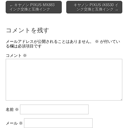
Post
← キヤノン PIXUS MX883
キヤノン PIXUS iX6530 イ
インク交換と互換インク
ンク交換と互換インク →
navigation
コメントを残す
メールアドレスが公開されることはありません。
※
が付いてい
る欄は必須項目です
コメント
※
名前
※
メール
※