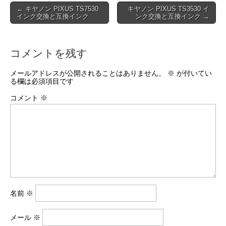
Post
← キヤノン PIXUS TS7530
キヤノン PIXUS TS3530 イ
インク交換と互換インク
ンク交換と互換インク →
navigation
コメントを残す
メールアドレスが公開されることはありません。
※
が付いてい
る欄は必須項目です
コメント
※
名前
※
メール
※