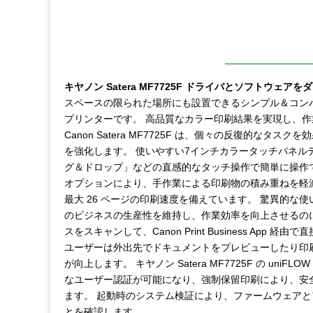
キヤノン Satera MF7725F ドライバとソフトウェア
スペースの限られた場所にも設置できるシンプル＆コン
プリンターです。 高品質なカラー印刷結果を実現し、
Canon Satera MF7725F は、個々の反復的な
を強化します。 使いやすい7インチカラータッチパネ
グ＆ドロップ」などの直感的なタッチ操作で簡単に操作
オプションにより、手作業による印刷物の積み重ねを軽
最大 26 ページの印刷速度を備えています。 驚異的
のビジネスの生産性を維持し、作業効率を向上させるのに
スをスキャンして、Canon Print Business Ap
ユーザーは外出先でドキュメントをプレビューしたり印
が向上します。 キヤノン Satera MF7725F の uniFLO
なユーザー認証が可能になり、強制保留印刷により、安
ます。 起動時のシステム検証により、ファームウェア
とを確認します。