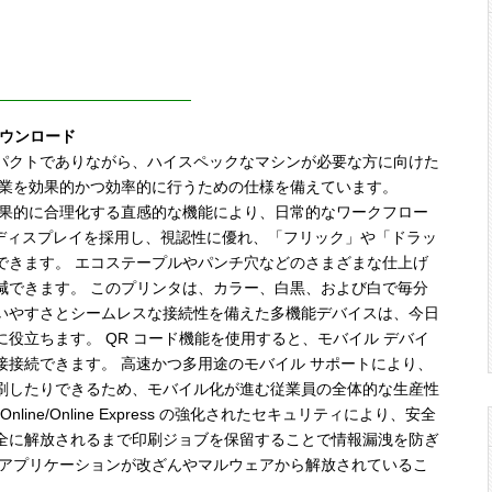
をダウンロード
パクトでありながら、ハイスペックなマシンが必要な方に向けた
作業を効果的かつ効率的に行うための仕様を備えています。
タスクを効果的に合理化する直感的な機能により、日常的なワークフロー
ルディスプレイを採用し、視認性に優れ、「フリック」や「ドラッ
できます。 エコステープルやパンチ穴などのさまざまな仕上げ
減できます。 このプリンタは、カラー、白黒、および白で毎分
な使いやすさとシームレスな接続性を備えた多機能デバイスは、今日
役立ちます。 QR コード機能を使用すると、モバイル デバイ
p 経由で直接接続できます。 高速かつ多用途のモバイル サポートにより、
刷したりできるため、モバイル化が進む従業員の全体的な生産性
W Online/Online Express の強化されたセキュリティにより、安全
全に解放されるまで印刷ジョブを保留することで情報漏洩を防ぎ
とアプリケーションが改ざんやマルウェアから解放されているこ