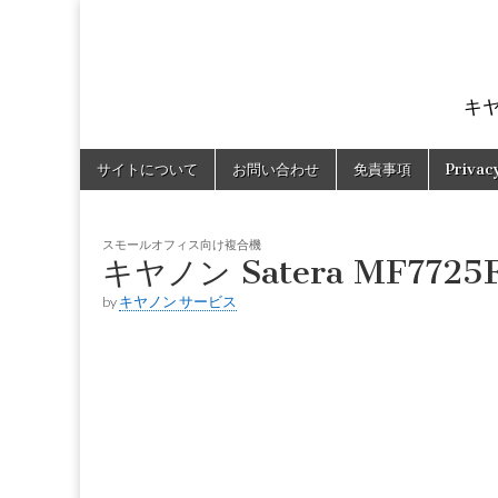
キ
Skip
Main
サイトについて
お問い合わせ
免責事項
Privac
to
menu
content
スモールオフィス向け複合機
キヤノン Satera MF772
by
キヤノン サービス