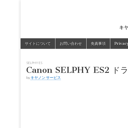
キ
Skip
Main
サイトについて
お問い合わせ
免責事項
Privac
to
menu
content
SELPHY ES
Canon SELPHY ES2 
by
キヤノン サービス