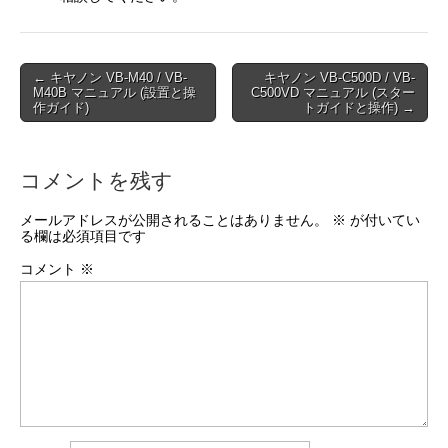
Post
← キヤノン VB-M40 / VB-
キヤノン VB-C500D / VB-
M40B マニュアル (設置と操
C500VD マニュアル (スター
navigation
作ガイド)
トガイドと操作) →
コメントを残す
メールアドレスが公開されることはありません。
※
が付いてい
る欄は必須項目です
コメント
※