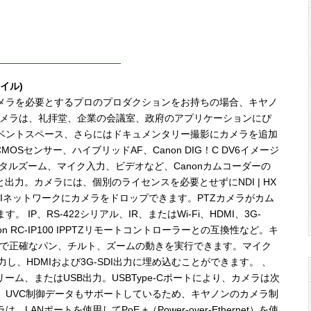
イル)
メラを必要とするプロのプロダクションをお持ちの場合、キヤノ
DI PTZカメラは、礼拝堂、企業の会議室、政府のアプリケーションにぴ
ベントスペース、さらにはドキュメンタリー撮影にカメラを追加
MOSセンサー、ハイブリッドAF、Canon DIG！C DV6イメージ
タルズーム、マイク入力、ビデオなど、Canonカムコーダーの
と出力。カメラには、個別のライセンスを必要とせずにNDI | HX
Iネットワークにカメラをドロップできます。PTZカメラがカム
P、RS-422シリアル、IR、またはWi-Fi、HDMI、3G-
on RC-IP100 IPPTZリモートコントローラーとの互換性など。キ
スムーズで正確なパン、チルト、ズームの動きを実行できます。マイク
し、HDMIおよび3G-SDI出力に埋め込むことができます。 、
チストリーム、またはUSB出力。USBType-Cポートにより、カメラは次
、UVC制御データもサポートしているため、キヤノンのカメラ制
ポートを使用してPoE +（Power-over-Ethernet）を使