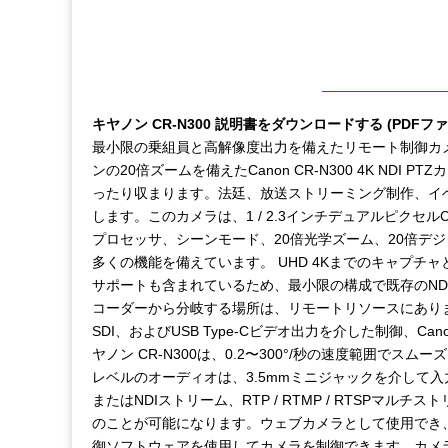
キヤノン CR-N300 説明書をダウンロードする (PDFファ
最小限の乗組員と高解像度出力を備えたリモート制御カ
ンの20倍ズームを備えたCanon CR-N300 4K N
ったり収まります。法廷、放送ストリーミング制作、イ
します。このカメラは、1 / 2.3インチデュアルピクセルC
プロセッサ、シーンモード、20倍光学ズーム、20倍デジ
多くの機能を備えています。 UHD 4Kまでのキャプチャ
サポートも含まれているため、最小限の構成で既存のND
コーダーから分岐する場所は、リモートリソースにあります。 I
SDI、およびUSB Type-Cビデオ出力を介した制御、Can
ヤノン CR-N300は、0.2〜300°/秒の速度範囲で
レベルのオーディオは、3.5mmミニジャックを介して入力
またはNDIストリーム、RTP / RTMP / RTSPマル
のことが可能になります。ウェブカメラとして使用でき
御ソフトウェアを使用してカメラを制御できます。カメラは、LAN