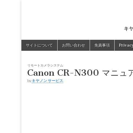
キ
Skip
Main
サイトについて
お問い合わせ
免責事項
Privac
to
menu
content
リモートカメラシステム
Canon CR-N300 マニュ
by
キヤノン サービス