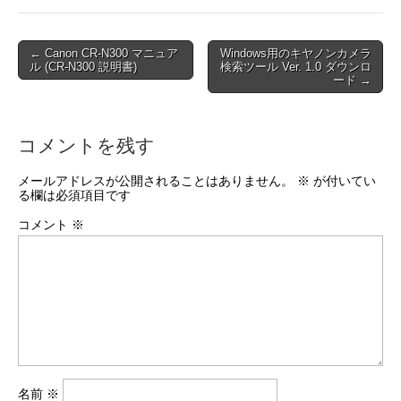
Post
← Canon CR-N300 マニュア
Windows用のキヤノンカメラ
ル (CR-N300 説明書)
検索ツール Ver. 1.0 ダウンロ
navigation
ード →
コメントを残す
メールアドレスが公開されることはありません。
※
が付いてい
る欄は必須項目です
コメント
※
名前
※