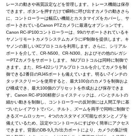
レースの動きや画質設定などを管理します。トレース機能は保存
できます。ボタンを押すだけで瞬時に呼び出すカメラの動きさら
に、コントローラーは幅広い機能とカスタマイズをカバーし、サ
ポートされているCanon PTZカメラに最適なオプションです。
Canon RC-IP100コントローラーは、99のサポートされているキ
ヤノンリモートカメラシステムカメラにIP制御を提供します。キ
ヤノンの新しいXCプロトコルを利用します。さらに、シリアル
ポートを介して、CR-N500、CR-N300、およびその他のレガシ
ーPTZカメラをサポートします。 NUプロトコルは同時に制御で
きます。また、RS-422シリアルプロトコルを介してカメラを制
御できる2番目のRJ45ポートも備えています。明るい7インチの
タッチスクリーンを使用すると、最大100台のカメラを制御およ
び構成でき、最大100個のプリセットを作成および保存できま
す。Canon RC-IP100精密ジョイスティックは、パンとチルトの
細かい動きを制御し、コントローラーの反対側には人間工学に基
づいたレイアウトでパン、チルト、ズームを両手で同時に制御で
きるズームロッカー。4つのカスタマイズ可能なボタンとノブを
備えているため、設定やコントロールにすばやく簡単にアクセス
できます。背面のDB-9入力/出力ポートにより、カメラの集計情