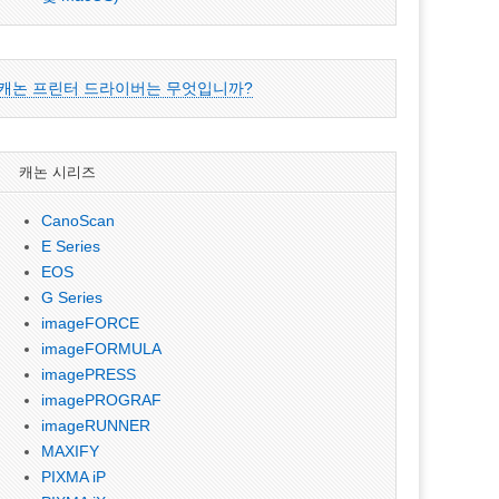
캐논 프린터 드라이버는 무엇입니까?
캐논 시리즈
CanoScan
E Series
EOS
G Series
imageFORCE
imageFORMULA
imagePRESS
imagePROGRAF
imageRUNNER
MAXIFY
PIXMA iP