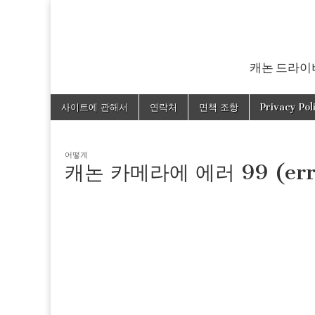
캐논 드라이버
Skip
Main
사이트에 관해서
연락처
면책 조항
Privacy Pol
to
menu
content
어떻게
캐논 카메라에 에러 99 (er