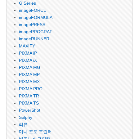
G Series
imageFORCE
imageFORMULA
imagePRESS
imagePROGRAF
imageRUNNER
MAXIFY
PIXMA iP
PIXMA iX
PIXMA MG
PIXMA MP
PIXMA MX
PIXMA PRO
PIXMA TR
PIXMA TS
PowerShot
Selphy
리뷰
미니 포토 프린터
비즈니스 프린터