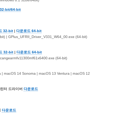
Windows 8.1 32bit/64bit)
-bit/64-bit
32-bit
|
다운로드 64-bit
) | GPlus_UFRII_Driver_V331_W64_00.exe (64-bit)
32-bit
|
다운로드 64-bit
cangearmfv11300mf61x6400.exe (64-bit)
a | macOS 14 Sonoma | macOS 13 Ventura | macOS 12
LT 프린터 드라이버
다운로드
버
다운로드