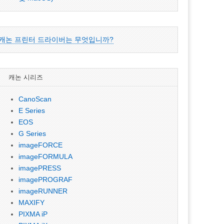
캐논 프린터 드라이버는 무엇입니까?
캐논 시리즈
CanoScan
E Series
EOS
G Series
imageFORCE
imageFORMULA
imagePRESS
imagePROGRAF
imageRUNNER
MAXIFY
PIXMA iP