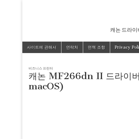
캐논 드라이버
Skip
Main
사이트에 관해서
연락처
면책 조항
Privacy Pol
to
menu
content
비즈니스 프린터
캐논 MF266dn II 드라이
macOS)