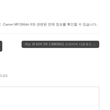
non MF266dn II와 관련된 전체 정보를 확인할 수 있습니다.
캐논 iR ADV DX C39935KG 드라이버 다운로드 →
됩니다