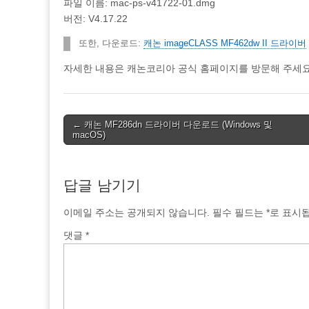
파일 이름: mac-ps-v41722-01.dmg
버전: V4.17.22
또한, 다운로드:
캐논 imageCLASS MF462dw II 드라이버
자세한 내용은 캐논코리아 공식 홈페이지를 방문해 주세요. Ca
Post
← 캐논 MF286dn 드라이버 다운로드 (Windows 및
macOS)
navigation
답글 남기기
이메일 주소는 공개되지 않습니다.
필수 필드는
*
로 표시
댓글
*