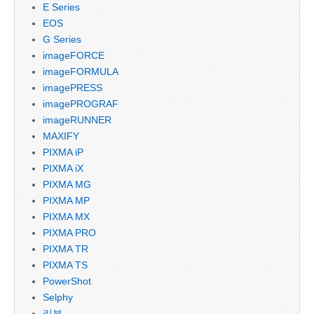
E Series
EOS
G Series
imageFORCE
imageFORMULA
imagePRESS
imagePROGRAF
imageRUNNER
MAXIFY
PIXMA iP
PIXMA iX
PIXMA MG
PIXMA MP
PIXMA MX
PIXMA PRO
PIXMA TR
PIXMA TS
PowerShot
Selphy
리뷰