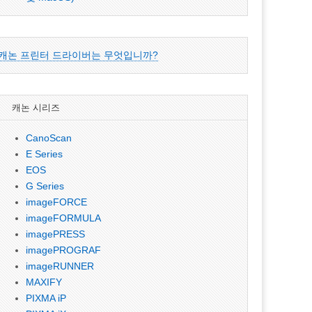
캐논 프린터 드라이버는 무엇입니까?
캐논 시리즈
CanoScan
E Series
EOS
G Series
imageFORCE
imageFORMULA
imagePRESS
imagePROGRAF
imageRUNNER
MAXIFY
PIXMA iP