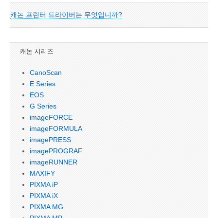
캐논 프린터 드라이버는 무엇입니까?
캐논 시리즈
CanoScan
E Series
EOS
G Series
imageFORCE
imageFORMULA
imagePRESS
imagePROGRAF
imageRUNNER
MAXIFY
PIXMA iP
PIXMA iX
PIXMA MG