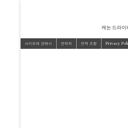
캐논 드라이버
Skip
Main
사이트에 관해서
연락처
면책 조항
Privacy Pol
to
menu
content