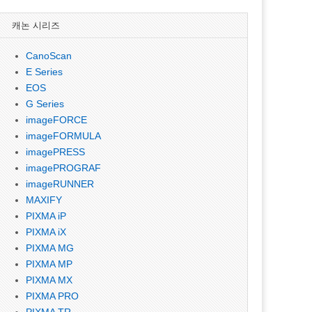
캐논 시리즈
CanoScan
E Series
EOS
G Series
imageFORCE
imageFORMULA
imagePRESS
imagePROGRAF
imageRUNNER
MAXIFY
PIXMA iP
PIXMA iX
PIXMA MG
PIXMA MP
PIXMA MX
PIXMA PRO