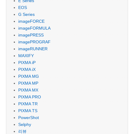
E Series
EOS
G Series
imageFORCE
imageFORMULA
imagePRESS
imagePROGRAF
imageRUNNER
MAXIFY
PIXMA iP
PIXMA iX
PIXMA MG
PIXMA MP
PIXMA MX
PIXMA PRO
PIXMA TR
PIXMA TS
PowerShot
Selphy
리뷰