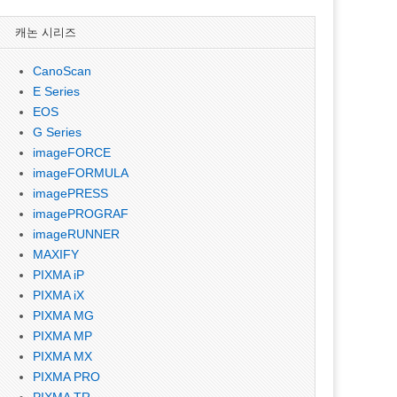
캐논 시리즈
CanoScan
E Series
EOS
G Series
imageFORCE
imageFORMULA
imagePRESS
imagePROGRAF
imageRUNNER
MAXIFY
PIXMA iP
PIXMA iX
PIXMA MG
PIXMA MP
PIXMA MX
PIXMA PRO