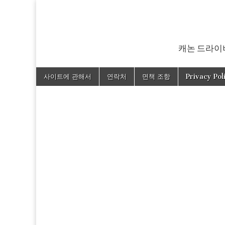
캐논 드라이버
Skip
Main
사이트에 관해서
연락처
면책 조항
Privacy Pol
to
menu
content