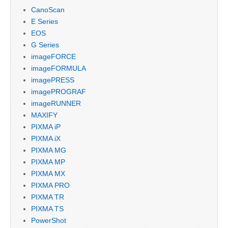
CanoScan
E Series
EOS
G Series
imageFORCE
imageFORMULA
imagePRESS
imagePROGRAF
imageRUNNER
MAXIFY
PIXMA iP
PIXMA iX
PIXMA MG
PIXMA MP
PIXMA MX
PIXMA PRO
PIXMA TR
PIXMA TS
PowerShot