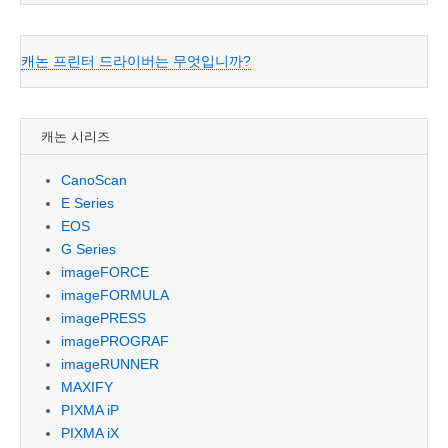
캐논 프린터 드라이버는 무엇입니까?
캐논 시리즈
CanoScan
E Series
EOS
G Series
imageFORCE
imageFORMULA
imagePRESS
imagePROGRAF
imageRUNNER
MAXIFY
PIXMA iP
PIXMA iX