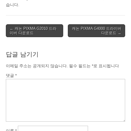
습니다.
Post
← 캐논 PIXMA G2010 드라
캐논 PIXMA G4000 드라이버
이버 다운로드
다운로드 →
navigation
답글 남기기
이메일 주소는 공개되지 않습니다.
필수 필드는
*
로 표시됩니다
댓글
*
이름
*