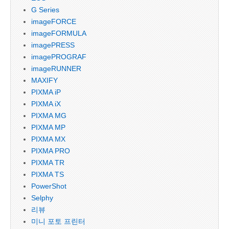
G Series
imageFORCE
imageFORMULA
imagePRESS
imagePROGRAF
imageRUNNER
MAXIFY
PIXMA iP
PIXMA iX
PIXMA MG
PIXMA MP
PIXMA MX
PIXMA PRO
PIXMA TR
PIXMA TS
PowerShot
Selphy
리뷰
미니 포토 프린터