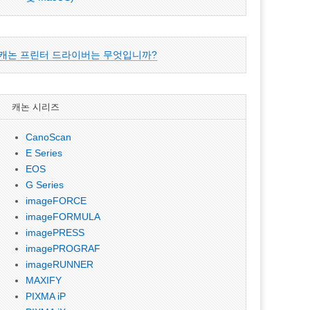
캐논 프린터 드라이버는 무엇입니까?
캐논 시리즈
CanoScan
E Series
EOS
G Series
imageFORCE
imageFORMULA
imagePRESS
imagePROGRAF
imageRUNNER
MAXIFY
PIXMA iP