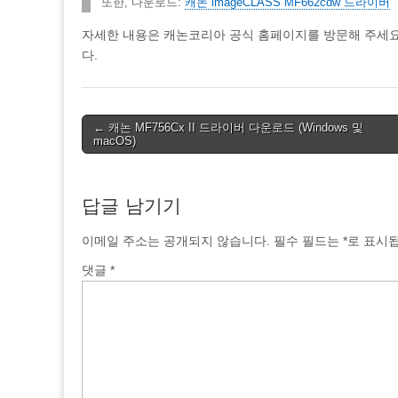
또한, 다운로드:
캐논 imageCLASS MF662cdw 드라이버
자세한 내용은 캐논코리아 공식 홈페이지를 방문해 주세요. Ca
다.
Post
← 캐논 MF756Cx II 드라이버 다운로드 (Windows 및
macOS)
navigation
답글 남기기
이메일 주소는 공개되지 않습니다.
필수 필드는
*
로 표시
댓글
*