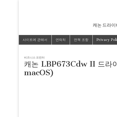
캐논 드라이버
Skip
Main
사이트에 관해서
연락처
면책 조항
Privacy Pol
to
menu
content
비즈니스 프린터
캐논 LBP673Cdw II 드라
macOS)