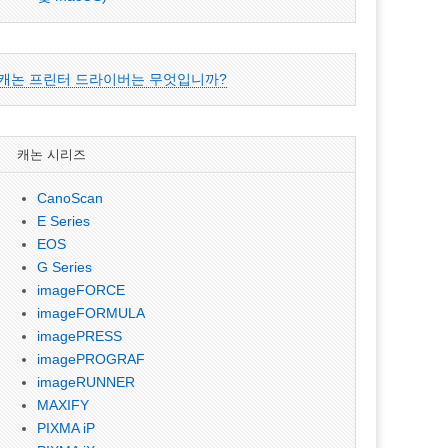
캐논 프린터 드라이버는 무엇입니까?
캐논 시리즈
CanoScan
E Series
EOS
G Series
imageFORCE
imageFORMULA
imagePRESS
imagePROGRAF
imageRUNNER
MAXIFY
PIXMA iP