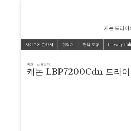
캐논 드라이버
Skip
Main
사이트에 관해서
연락처
면책 조항
Privacy Pol
to
menu
content
비즈니스 프린터
캐논 LBP7200Cdn 드라이버