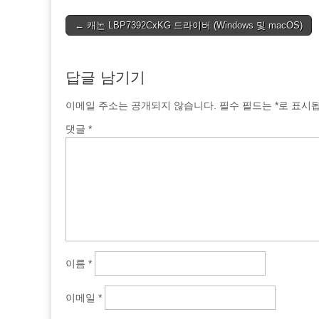
Post
← 캐논 LBP7392CxKG 드라이버 (Windows 및 macOS)
navigation
답글 남기기
이메일 주소는 공개되지 않습니다.
필수 필드는
*
로 표시
댓글
*
이름
*
이메일
*