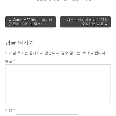
Post
← Canon MF216nz 드라이버
캐논 프린터에 에러 1403을
(프린터, 스캐너, 팩스)
수정하는 방법 →
navigation
답글 남기기
이메일 주소는 공개되지 않습니다.
필수 필드는
*
로 표시됩니다
댓글
*
이름
*