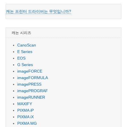
캐논 프린터 드라이버는 무엇입니까?
캐논 시리즈
CanoScan
E Series
EOS
G Series
imageFORCE
imageFORMULA
imagePRESS
imagePROGRAF
imageRUNNER
MAXIFY
PIXMA iP
PIXMA iX
PIXMA MG