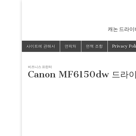
캐논 드라이버
Skip
Main
사이트에 관해서
연락처
면책 조항
Privacy Pol
to
menu
content
비즈니스 프린터
Canon MF6150dw 드라