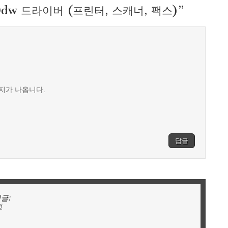
50dw 드라이버 (프린터, 스캐너, 팩스)
”
시지가 나옵니다.
답글
글:
전