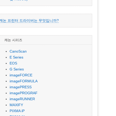
캐논 프린터 드라이버는 무엇입니까?
캐논 시리즈
CanoScan
E Series
EOS
G Series
imageFORCE
imageFORMULA
imagePRESS
imagePROGRAF
imageRUNNER
MAXIFY
PIXMA iP