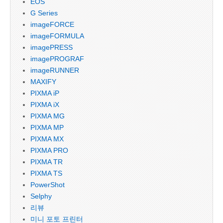
EOS
G Series
imageFORCE
imageFORMULA
imagePRESS
imagePROGRAF
imageRUNNER
MAXIFY
PIXMA iP
PIXMA iX
PIXMA MG
PIXMA MP
PIXMA MX
PIXMA PRO
PIXMA TR
PIXMA TS
PowerShot
Selphy
리뷰
미니 포토 프린터