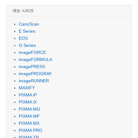
캐논 시리즈
CanoScan
E Series
EOS
G Series
imageFORCE
imageFORMULA
imagePRESS
imagePROGRAF
imageRUNNER
MAXIFY
PIXMA iP
PIXMA iX
PIXMA MG
PIXMA MP
PIXMA MX
PIXMA PRO
PIXMA TR