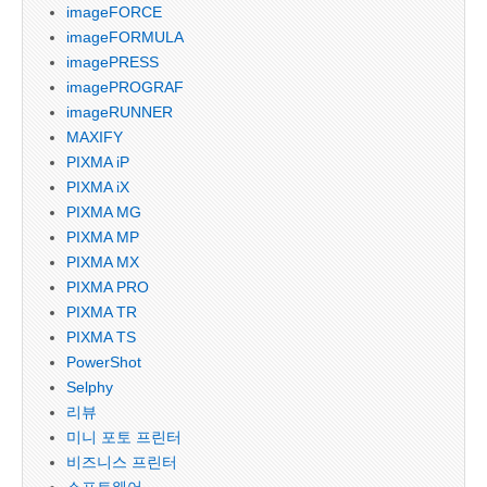
imageFORCE
imageFORMULA
imagePRESS
imagePROGRAF
imageRUNNER
MAXIFY
PIXMA iP
PIXMA iX
PIXMA MG
PIXMA MP
PIXMA MX
PIXMA PRO
PIXMA TR
PIXMA TS
PowerShot
Selphy
리뷰
미니 포토 프린터
비즈니스 프린터
소프트웨어