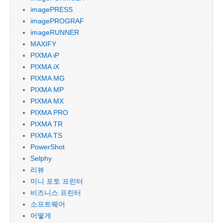
imagePRESS
imagePROGRAF
imageRUNNER
MAXIFY
PIXMA iP
PIXMA iX
PIXMA MG
PIXMA MP
PIXMA MX
PIXMA PRO
PIXMA TR
PIXMA TS
PowerShot
Selphy
리뷰
미니 포토 프린터
비즈니스 프린터
소프트웨어
어떻게