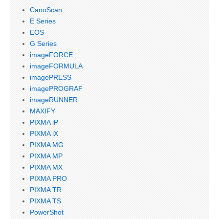
CanoScan
E Series
EOS
G Series
imageFORCE
imageFORMULA
imagePRESS
imagePROGRAF
imageRUNNER
MAXIFY
PIXMA iP
PIXMA iX
PIXMA MG
PIXMA MP
PIXMA MX
PIXMA PRO
PIXMA TR
PIXMA TS
PowerShot